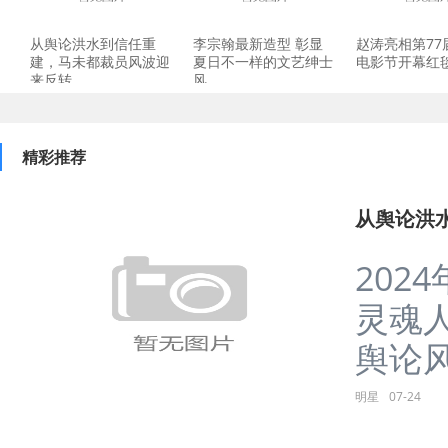
从舆论洪水到信任重
李宗翰最新造型 彰显
赵涛亮相第77
建，马未都裁员风波迎
夏日不一样的文艺绅士
电影节开幕红
来反转
风
精彩推荐
从舆论洪
202
灵魂
舆论风
明星
07-24