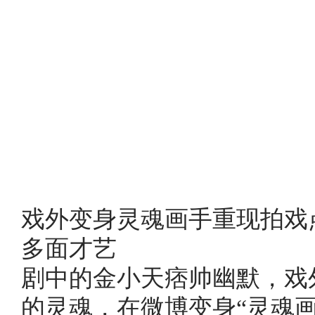
戏外变身灵魂画手重现拍戏
多面才艺
剧中的金小天痞帅幽默，戏
的灵魂，在微博变身“灵魂画