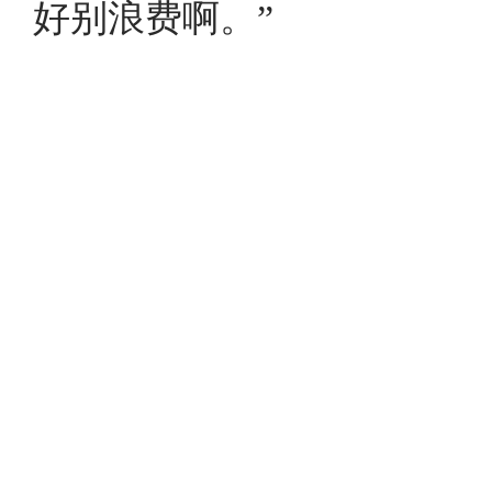
好别浪费啊。”