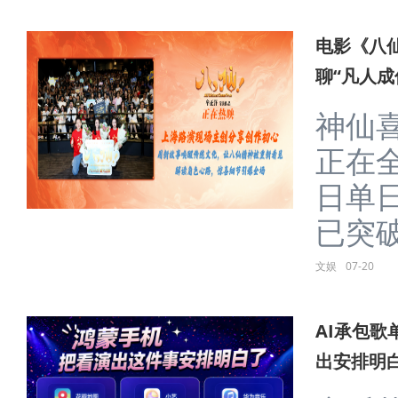
电影《八
聊“凡人成
神仙
正在
日单
已突破2
文娱
07-20
AI承包
出安排明