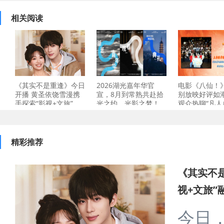
相关阅读
《其实不是重逢》今日
2026湖光嘉年华官
电影《八仙！
开播 黄圣依饶雪漫携
宣，8月到常熟共赴拾
别放映好评如
手探索“影视+文旅”
光之约、光影之梦！
观众热聊“凡人
精彩推荐
《其实不
视+文旅”
今日