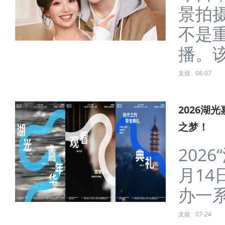
景拍
不是
播。该
文娱
08-07
2026湖
之梦！
202
月14
办一系列
文娱
07-24