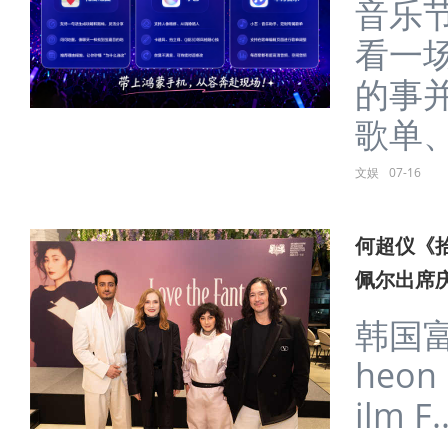
音乐
看一
的事
歌单、
文娱
07-16
何超仪《
佩尔出席
韩国
heon 
ilm F..