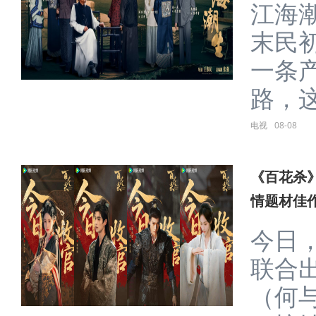
江海
末民
一条
路，这
电视
08-08
《百花杀》
情题材佳
今日
联合
（何