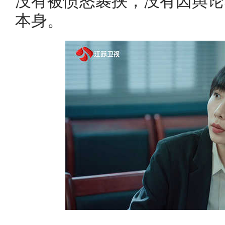
没有被愤怒裹挟，没有因舆论
本身。