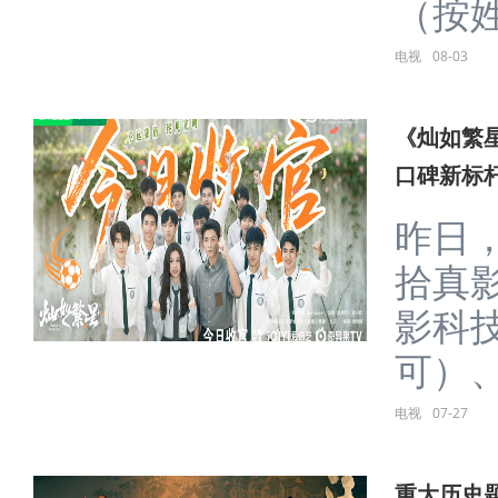
（按姓
电视
08-03
《灿如繁
口碑新标
昨日
拾真
影科
可）、
电视
07-27
重大历史