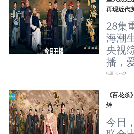
再现近代
28
海潮生
央视
播，爱奇
电视
07-20
《百花杀》
绊
今日
联合