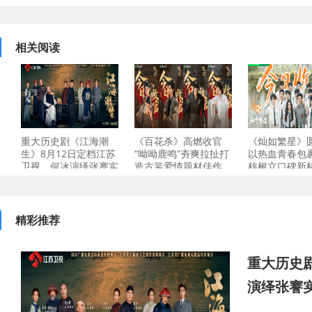
相关阅读
重大历史剧《江海潮
《百花杀》高燃收官
《灿如繁星》
生》8月12日定档江苏
“呦呦鹿鸣”夯爽拉扯打
以热血青春包
卫视，何冰演绎张謇实
造古装爱情题材佳作
核树立口碑新
精彩推荐
重大历史
演绎张謇