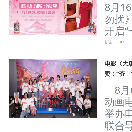
8月1
勿扰
开启“一
影视
08-07
电影《大
赞：“夯！
8月
动画
举办
联合导