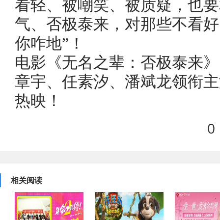
看轻、被嘲笑、被质疑，也要
气、否极泰来，对那些不看好
你咋地”！
电影《无名之辈：否极泰来》
章宇、任素汐、潘斌龙领衔主
热映！
0
相关阅读