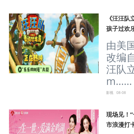
《汪汪队
孩子过欢
由美
改编
汪队
m......
影视
08-08
现场见！“
市浪漫打