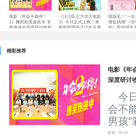
电影《年会不能停！
《汪汪队立大功大电影
现场见！“一生
2》舞蹈彩蛋超欢乐 专
3》今日正式上映！来
满金鸡湖”《非
家座谈会深度研讨收获
电影院陪孩子过欢乐暑
扰》苏州城市
精彩推荐
电影《年
深度研讨
今日
会不
男孩”彩
影视
08-08