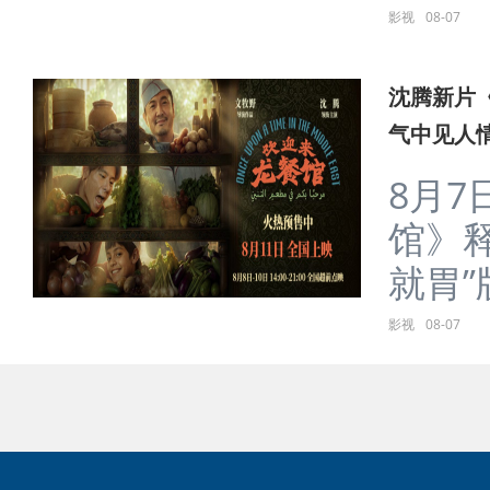
影视
08-07
沈腾新片
气中见人
8月
馆》释
就胃”版
影视
08-07