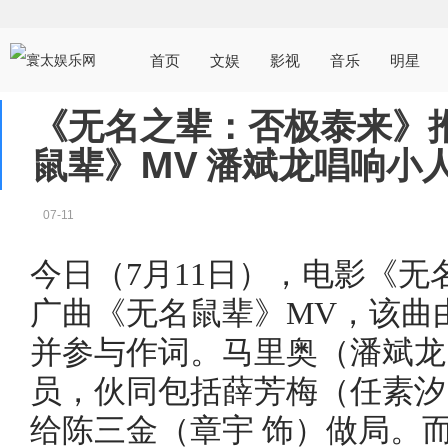
首页
文娱
影视
音乐
明星
《无名之辈：否极泰来》
鼠辈》MV 潘斌龙唱响小
07-11
今日（7月11日），电影《
广曲《无名鼠辈》MV，该曲
并参与作词。马里奥（潘斌龙
员，伙同包括薛芳梅（任素汐
给陈三金（章宇 饰）做局。