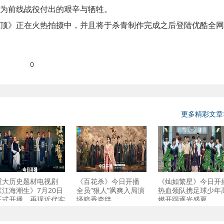
为前线战役付出的艰辛与牺牲。
顶》正在火热拍摄中，并且将于杀青制作完成之后登陆优酷全网
0
更多精彩文章
重大历史题材电视剧
《百花杀》今日开播
《灿如繁星》今日开
《江海潮生》7月20日
全员“狠人”飒爽入局演
热血领队携足球少年
正式开播，再现近代实
绎暗香牵绊
燃开踢逐光盛夏