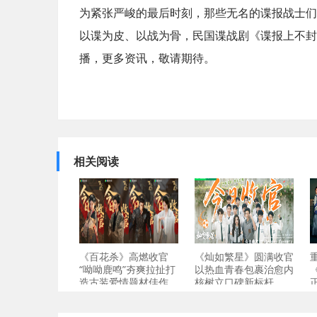
为紧张严峻的最后时刻，那些无名的谍报战士们
以谍为皮、以战为骨，民国谍战剧《谍报上不封
播，更多资讯，敬请期待。
相关阅读
《百花杀》高燃收官
《灿如繁星》圆满收官
“呦呦鹿鸣”夯爽拉扯打
以热血青春包裹治愈内
造古装爱情题材佳作
核树立口碑新标杆