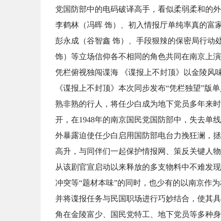
党国防部中的电码破译高手，看似柔弱柔和的外
李鹤林（冯晖 饰）、初入情报厅单纯率真的富家
彭永成（谷智鑫 饰）、手段狠辣的保密局行动
饰）等立场信仰各不相同的角色共同在南京上演
凭栏俯视独闯谍海 《谍报上不封顶》以金陵风
《谍报上不封顶》本次同步发布“凭栏独望”版
熟非熟的行人，将任少白成为地下党员多年来时
开，在1948年的南京国民党国防部中，失去
外暴露迫使任少白启用国防部电台力挽狂澜，拯
高升，与同伴们一起保护情报网、策反关键人物
从该剧官宣启动以来释放的多支物料中不难发现
冲突等“题材本味”的同时，也少有的以南京作
并将谍报任务与民国职场进行巧妙结合，使其具
角在金陵富少、国民党特工、地下党员等多种身