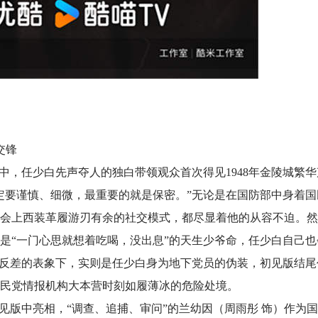
交锋
中，任少白先声夺人的独白带领观众首次得见1948年金陵城繁华
定要谨慎、细微，最重要的就是保密。”无论是在国防部中身着国
会上西装革履游刃有余的社交模式，都尽显着他的从容不迫。然
是“一门心思就想着吃喝，没出息”的天生少爷命，任少白自己也
具反差的表象下，实则是任少白身为地下党员的伪装，初见版结尾
民党情报机构大本营时刻如履薄冰的危险处境。
见版中亮相，“调查、追捕、审问”的兰幼因（周雨彤 饰）作为