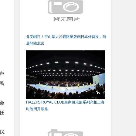
备受瞩目！空山基大尺幅限量版画日本外首发，随
展登陆北京
声
民
会
HAZZYS ROYAL CLUB皇家俱乐部系列亮相上海
时装周开幕秀
任
国民