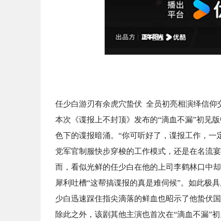
任少白游刃有余虎穴蛰伏 全员初亮相演绎信仰
本次《谍报上不封顶》发布的“滴血不漏”初见版
色下的谍报暗涌。“你可听好了，谍报工作，一
党军官制服快步穿梭的工作模式，还是在名流宴
而，看似光鲜的任少白在他的上司李鹤林口中却
犀利吐槽“这帮搞谍报的真是难伺候”。如此极
少白迅速踩住指尖滴落的鲜血也昭示了他蛰伏国
除此之外，该剧其他主演也首次在“滴血不漏”初