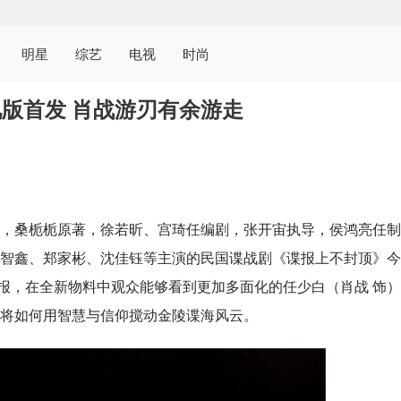
明星
综艺
电视
时尚
版首发 肖战游刃有余游走
，桑栀栀原著，徐若昕、宫琦任编剧，张开宙执导，侯鸿亮任制
智鑫、郑家彬、沈佳钰等主演的民国谍战剧《谍报上不封顶》今
海报，在全新物料中观众能够看到更加多面化的任少白（肖战 饰
将如何用智慧与信仰搅动金陵谍海风云。