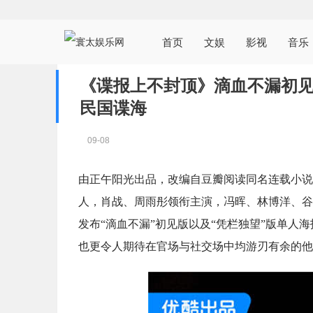
首页
文娱
影视
音乐
《谍报上不封顶》滴血不漏初见
民国谍海
09-08
由正午阳光出品，改编自豆瓣阅读同名连载小说
人，肖战、周雨彤领衔主演，冯晖、林博洋、谷
发布“滴血不漏”初见版以及“凭栏独望”版单人
也更令人期待在官场与社交场中均游刃有余的他