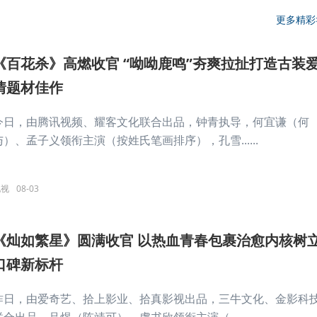
更多精彩
《百花杀》高燃收官 “呦呦鹿鸣”夯爽拉扯打造古装
情题材佳作
今日，由腾讯视频、耀客文化联合出品，钟青执导，何宜谦（何
与）、孟子义领衔主演（按姓氏笔画排序），孔雪......
电视
08-03
《灿如繁星》圆满收官 以热血青春包裹治愈内核树
口碑新标杆
昨日，由爱奇艺、拾上影业、拾真影视出品，三牛文化、金影科