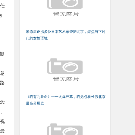
任
物
米原康正携多位日本艺术家登陆北京，聚焦当下时
代的女性语境
似
的意
路
《猫有九条命》十一火爆开幕，猫党必看长假北京
念
最高分展览
，
视
最