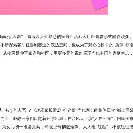
新面孔“入群”，持续以大众熟悉的家庭生活和客厅轻喜剧形式陪伴观众
不断探索客厅轻喜剧赛道的表达空间，也成为了观众心目中的“质保”标
”，从校园延伸至家庭和社区，用更多元的视角展现当代中国的家庭生态
结”“被@的忐忑”？《欢乐家长群2》把这份“当代家长的集体日常”搬上屏
向上、戴静一家四口趁着开学出游，在台风天上演“人在囧途”，回家困
，为女儿初一准备文具，却被型号彻底难倒。大人组“红温”，小孩组也