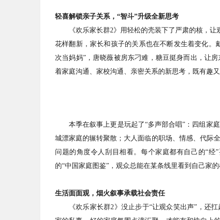
轻喜解锁亲子关系，“智斗”升级全新思考
《欢乐家长群2》用轻松的壳装下了严肃的核，让观
花样翻新，家长和孩子的关系也在不断发生着变化。戴
次当妈妈”，唐晓薇被房东刁难，糖豆挺身而出，让
着家庭沟通、家校沟通、亲密关系的新思考，既有趣又
本季在叙事上更是玩起了“多声部合唱”：四组家
城漂家庭的辗转聚散；大人面临的职场、情感、代际
问题的角度令人刮目相看。每个家庭都有自己的“经
的“中国家庭图鉴”，观众总能在某条线里看到自己家的
生活面面观，烟火叙事承载社会责任
《欢乐家长群2》没止步于“让观众笑出声”，还