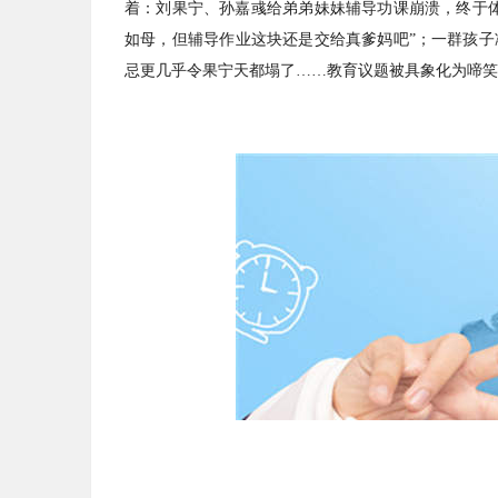
着：刘果宁、孙嘉彧给弟弟妹妹辅导功课崩溃，终于体
如母，但辅导作业这块还是交给真爹妈吧”；一群孩子
忌更几乎令果宁天都塌了……教育议题被具象化为啼笑