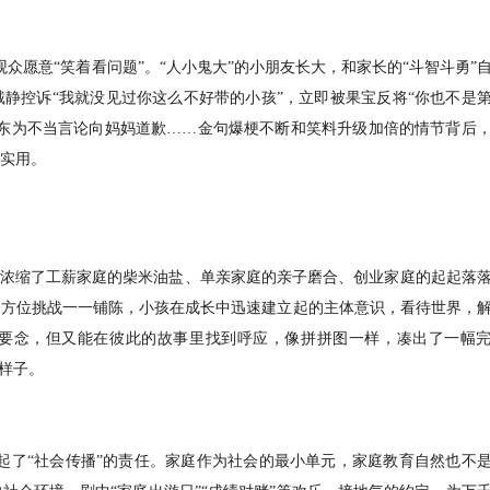
众愿意“笑着看问题”。“人小鬼大”的小朋友长大，和家长的“斗智斗勇”
静控诉“我就没见过你这么不好带的小孩”，立即被果宝反将“你也不是
房东为不当言论向妈妈道歉……金句爆梗不断和笑料升级加倍的情节背后
实用。
庭浓缩了工薪家庭的柴米油盐、单亲家庭的亲子磨合、创业家庭的起起落
全方位挑战一一铺陈，小孩在成长中迅速建立起的主体意识，看待世界，
”要念，但又能在彼此的故事里找到呼应，像拼拼图一样，凑出了一幅
样子。
扛起了“社会传播”的责任。家庭作为社会的最小单元，家庭教育自然也不