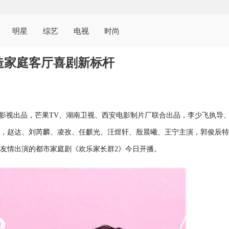
明星
综艺
电视
时尚
造家庭客厅喜剧新标杆
陆影视出品，芒果TV、湖南卫视、西安电影制片厂联合出品，李少飞执导
，赵达、刘芮麟、凌孜、任麒光、汪煜轩、殷晨曦、王宁主演，郭俊辰特
友情出演的都市家庭剧《欢乐家长群2》今日开播。