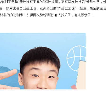
会到了父母“养娃没有不疯的”精神状态，更有网友神补刀“长兄如父，
凑一起对比各自出生证明，意外牵出果宁“身世之谜”，糖豆、果宝的童
皆非的身边琐事，引得网友纷纷调侃“有人找乐子，有人照镜子”。