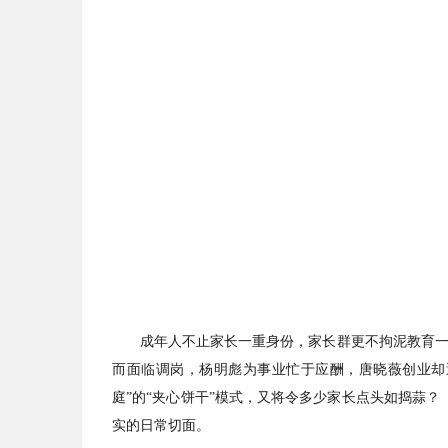
成年人不止家长一重身份，家长群更不拘泥教育
而面临调岗，杨明彪为事业忙于应酬，唐晓薇创业却遭
庭”的“夹心饼干”模式，又将令多少家长点头如捣蒜
实的日常切面。