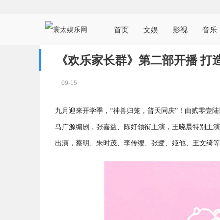
首页
文娱
影视
音乐
《欢乐家长群》第二部开播 打
09-15
九月迎来开学季，“神兽归笼，普天同庆”！由贰零壹
马广源编剧，张嘉益、陈好领衔主演，王晓晨特别主演
出演，蔡明、朱时茂、李传缨、张鹭、姬他、王文绮等