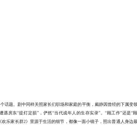
一个话题。剧中同样关照家长们职场和家庭的平衡，戴静因曾经的下属变
遇房东“提灯定损”，俨然“当代成年人的生存实录”。“顾工作”还是“
？《欢乐家长群2》里源于生活的细节，都像一面小镜子，照出普通人身边