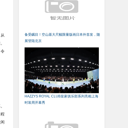
备受瞩目！空山基大尺幅限量版画日本外首发，随
。从
展登陆北京
准。
，令
HAZZYS ROYAL CLUB皇家俱乐部系列亮相上海
时装周开幕秀
幕。
难程
没闲