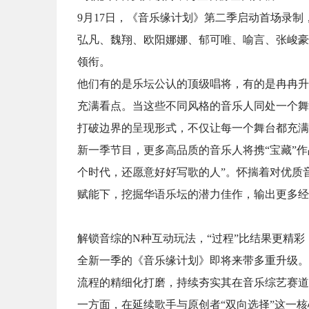
9月17日，《音乐缘计划》第二季启动首场录
弘凡、魏翔、欧阳娜娜、郁可唯、喻言、张峻豪
领衔。
他们有的是乐坛公认的顶级唱将，有的是冉冉升
充满看点。当这些不同风格的音乐人同处一个舞
打破边界的呈现形式，不仅让每一个舞台都充满
新一季节目，更多高品质的音乐人将携“宝藏”
个时代，还愿意好好写歌的人”。怀揣着对优质
赋能下，挖掘华语乐坛的潜力佳作，输出更多经
解锁音综的N种互动玩法，“过程”比结果更精彩
全新一季的《音乐缘计划》即将来带多重升级。
流程的精细化打磨，持续夯实其在音乐综艺赛道
一方面，在延续歌手与原创者“双向选择”这一