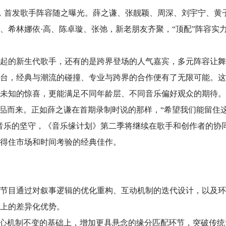
制，首发歌手阵容随之曝光。薛之谦、张靓颖、周深、刘宇宁、黄
、希林娜依·高、陈卓璇、张弛，新老朋友齐聚，“顶配”阵容实
起的新生代歌手，还有的是跨界登场的人气嘉宾，多元阵容让舞
台，经典与潮流的碰撞、专业与跨界的合作便有了无限可能。这
未知的惊喜，更能满足不同年龄层、不同音乐偏好观众的期待。
作品而来。正如薛之谦在首期录制时说的那样，“希望我们能留住
音乐的坚守，《音乐缘计划》第二季将继续在歌手和创作者的协
得住市场和时间考验的经典佳作。
节目通过对叙事逻辑的优化重构、互动机制的迭代设计，以及环
上的差异化优势。
核心机制不变的基础上，增加更具悬念的缘分匹配环节，突破传统