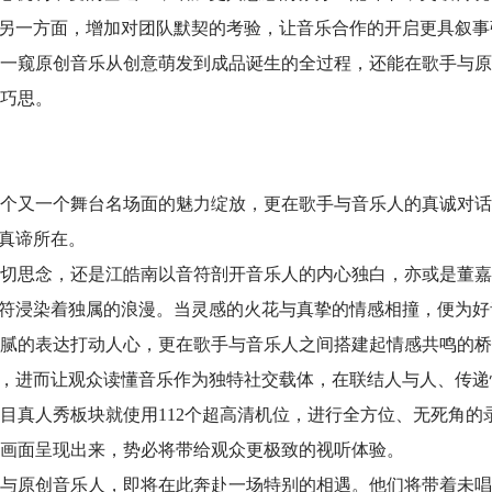
；另一方面，增加对团队默契的考验，让音乐合作的开启更具叙事
一窥原创音乐从创意萌发到成品诞生的全过程，还能在歌手与原
巧思。
个又一个舞台名场面的魅力绽放，更在歌手与音乐人的真诚对话
的真谛所在。
切思念，还是江皓南以音符剖开音乐人的内心独白，亦或是董嘉
音符浸染着独属的浪漫。当灵感的火花与真挚的情感相撞，便为好
腻的表达打动人心，更在歌手与音乐人之间搭建起情感共鸣的桥
话，进而让观众读懂音乐作为独特社交载体，在联结人与人、传递
目真人秀板块就使用112个超高清机位，进行全方位、无死角的
画面呈现出来，势必将带给观众更极致的视听体验。
与原创音乐人，即将在此奔赴一场特别的相遇。他们将带着未唱