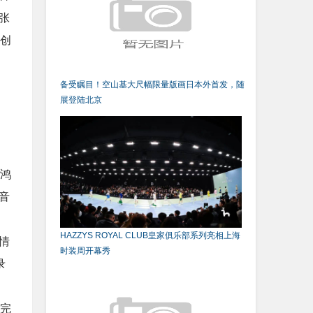
张
创
备受瞩目！空山基大尺幅限量版画日本外首发，随
展登陆北京
鸿
音
HAZZYS ROYAL CLUB皇家俱乐部系列亮相上海
情
时装周开幕秀
录
完