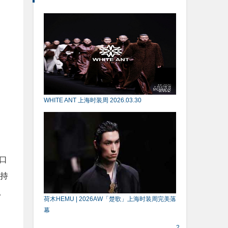
WHITE ANT 上海时装周 2026.03.30
口
持
。
荷木HEMU | 2026AW「楚歌」上海时装周完美落
幕
2