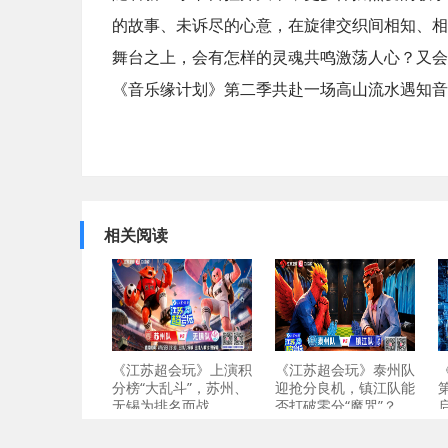
的故事、未诉尽的心意，在旋律交织间相知、相
舞台之上，会有怎样的灵魂共鸣激荡人心？又会
《音乐缘计划》第二季共赴一场高山流水遇知音
相关阅读
《江苏超会玩》上演积
《江苏超会玩》泰州队
分榜“大乱斗”，苏州、
迎抢分良机，镇江队能
无锡为排名而战
否打破零分“魔咒”？