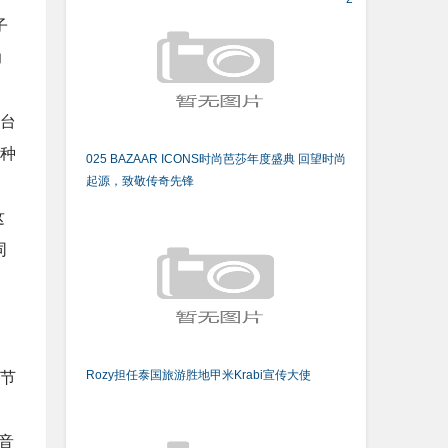
子
力
台
种
025 BAZAAR ICONS时尚芭莎年度盛典 回望时尚
起源，致敬传奇先锋
这
同
Rozy担任泰国旅游胜地甲米Krabi宣传大使
节
音