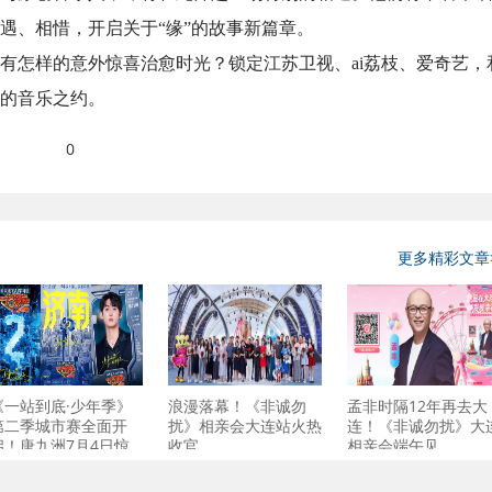
遇、相惜，开启关于“缘”的故事新篇章。
有怎样的意外惊喜治愈时光？锁定江苏卫视、ai荔枝、爱奇艺，
的音乐之约。
0
更多精彩文章
《一站到底·少年季》
浪漫落幕！《非诚勿
孟非时隔12年再去大
第二季城市赛全面开
扰》相亲会大连站火热
连！《非诚勿扰》大
启！唐九洲7月4日惊
收官
相亲会端午见
喜