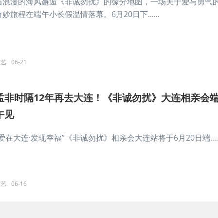
当浪漫的海风邂逅《非诚勿扰》的缘分地图，一场关于爱与勇气
奇妙旅程在端午小长假温情落幕。6月20日下......
综艺
06-21
孟非时隔12年再去大连！《非诚勿扰》大连相亲会
午见
“爱在大连·发现幸福”《非诚勿扰》相亲会大连站将于6月20日端.....
综艺
06-16