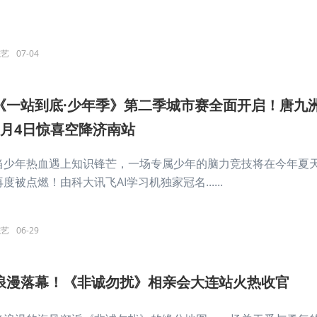
综艺
07-04
《一站到底·少年季》第二季城市赛全面开启！唐九
7月4日惊喜空降济南站
当少年热血遇上知识锋芒，一场专属少年的脑力竞技将在今年夏
再度被点燃！由科大讯飞AI学习机独家冠名......
综艺
06-29
浪漫落幕！《非诚勿扰》相亲会大连站火热收官