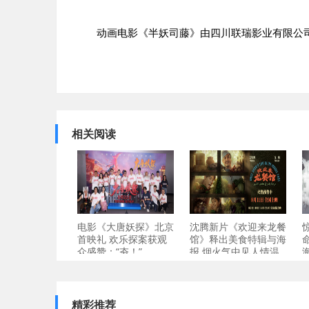
动画电影《半妖司藤》由四川联瑞影业有限公
相关阅读
电影《大唐妖探》北京
沈腾新片《欢迎来龙餐
首映礼 欢乐探案获观
馆》释出美食特辑与海
众盛赞：“夯！”
报 烟火气中见人情温
精彩推荐