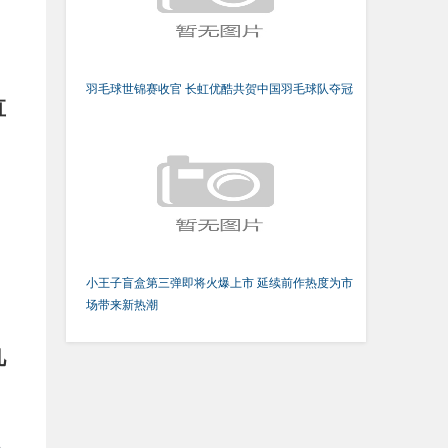
羽毛球世锦赛收官 长虹优酷共贺中国羽毛球队夺冠
直
小王子盲盒第三弹即将火爆上市 延续前作热度为市
场带来新热潮
凡
员