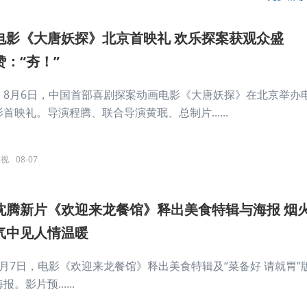
电影《大唐妖探》北京首映礼 欢乐探案获观众盛
赞：“夯！”
8月6日，中国首部喜剧探案动画电影《大唐妖探》在北京举办
影首映礼。导演程腾、联合导演黄珉、总制片......
影视
08-07
沈腾新片《欢迎来龙餐馆》释出美食特辑与海报 烟
气中见人情温暖
8月7日，电影《欢迎来龙餐馆》释出美食特辑及“菜备好 请就胃”
报。影片预......