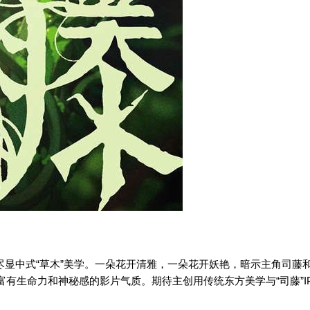
“
”
尽显中式
草木
美学。一朵花开清雅，一朵花开妖艳，暗示主角司藤
“
”I
富有生命力和神秘感的影片气质。期待主创用传统东方美学与
司藤