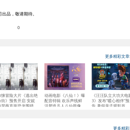
司出品，敬请期待。
0
更多精彩文章
惊悚冒险大片《逃出绝
动画电影《八仙！》曝
《汪汪队立大功大电
命街》预售开启 安妮
配音特辑 欢乐声线鲜
3》发布“暖心相伴”预
海瑟薇直面恐龙围猎
活塑造凡人八仙群像
告 暑假亲子观影首
更多精彩