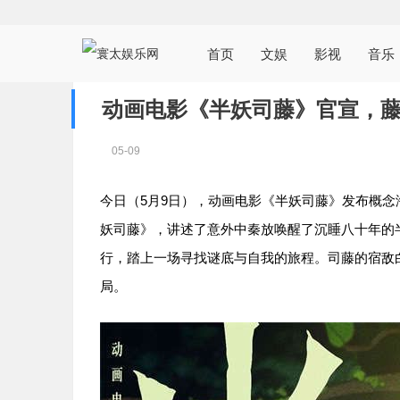
首页
文娱
影视
音乐
动画电影《半妖司藤》官宣，
05-09
5
9
今日（
月
日），动画电影《半妖司藤》发布概念
妖司藤》，讲述了意外中秦放唤醒了沉睡八十年的
行，踏上一场寻找谜底与自我的旅程。司藤的宿敌
局。