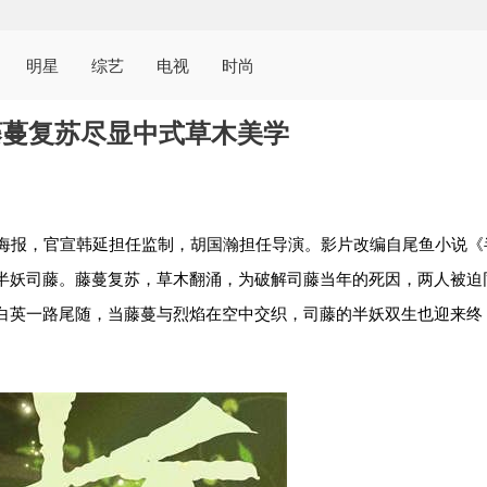
明星
综艺
电视
时尚
藤蔓复苏尽显中式草木美学
海报，官宣韩延担任监制，胡国瀚担任导演。影片改编自尾鱼小说《
半妖司藤。藤蔓复苏，草木翻涌，为破解司藤当年的死因，两人被迫
白英一路尾随，当藤蔓与烈焰在空中交织，司藤的半妖双生也迎来终