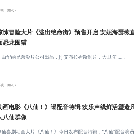
影视
08-07
惊悚冒险大片《逃出绝命街》预售开启 安妮海瑟薇
面恐龙围猎
由华纳兄弟影片公司出品，J·J·艾布拉姆斯制片，大卫·罗......
影视
08-07
动画电影《八仙！》曝配音特辑 欢乐声线鲜活塑造
人八仙群像
神仙喜剧动画大片《八仙！》今日发布配音特辑，“八仙”配音演