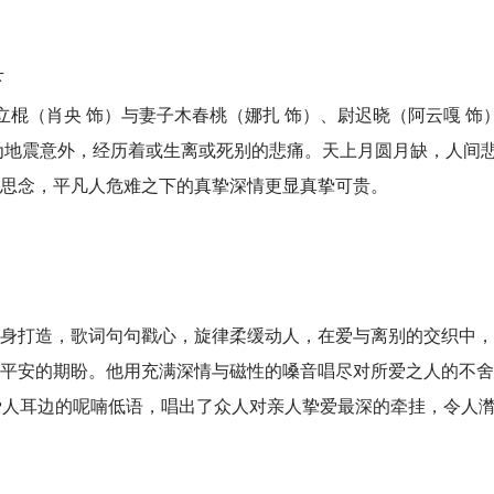
下
棍（肖央 饰）与妻子木春桃（娜扎 饰）、尉迟晓（阿云嘎 饰
为地震意外，经历着或生离或死别的悲痛。天上月圆月缺，人间
思念，平凡人危难之下的真挚深情更显真挚可贵。
身打造，歌词句句戳心，旋律柔缓动人，在爱与离别的交织中，
平安的期盼。他用充满深情与磁性的嗓音唱尽对所爱之人的不舍
在爱人耳边的呢喃低语，唱出了众人对亲人挚爱最深的牵挂，令人