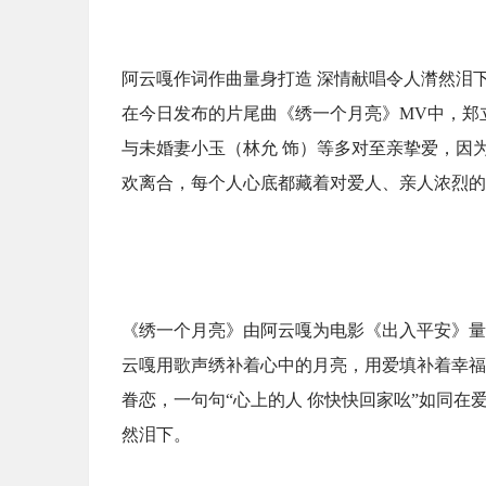
阿云嘎作词作曲量身打造 深情献唱令人潸然泪
在今日发布的片尾曲《绣一个月亮》MV中，郑立
与未婚妻小玉（林允 饰）等多对至亲挚爱，因
欢离合，每个人心底都藏着对爱人、亲人浓烈的
《绣一个月亮》由阿云嘎为电影《出入平安》量
云嘎用歌声绣补着心中的月亮，用爱填补着幸福
眷恋，一句句“心上的人 你快快回家吆”如同
然泪下。