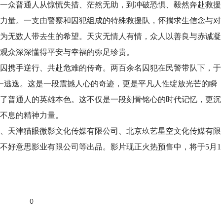
一众普通人从惊慌失措、茫然无助，到冲破恐惧、毅然奔赴救援
力量。一支由警察和囚犯组成的特殊救援队，怀揣求生信念与对
为无数人带去生的希望。天灾无情人有情，众人以善良与赤诚凝
观众深深懂得平安与幸福的弥足珍贵。
囚携手逆行、共赴危难的传奇。两百余名囚犯在民警带队下，于
无一逃逸。这是一段震撼人心的奇迹，更是平凡人性绽放光芒的瞬
了普通人的英雄本色。这不仅是一段刻骨铭心的时代记忆，更沉
不息的精神力量。
、天津猫眼微影文化传媒有限公司、北京玖艺星空文化传媒有限
不好意思影业有限公司等出品。影片现正火热预售中，将于5月1
0