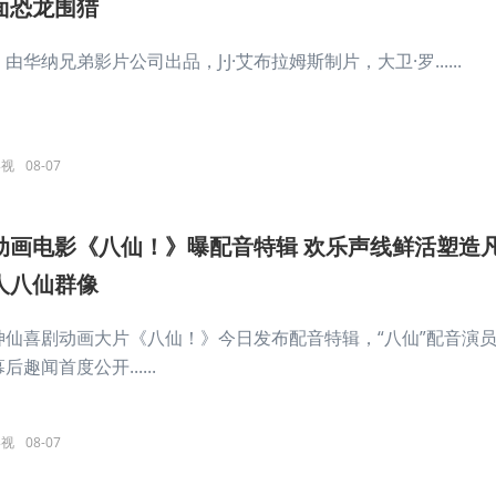
面恐龙围猎
由华纳兄弟影片公司出品，J·J·艾布拉姆斯制片，大卫·罗......
影视
08-07
动画电影《八仙！》曝配音特辑 欢乐声线鲜活塑造
人八仙群像
神仙喜剧动画大片《八仙！》今日发布配音特辑，“八仙”配音演
后趣闻首度公开......
影视
08-07