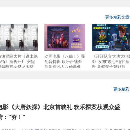
更多精彩文章
惊悚冒险大片《逃出绝
动画电影《八仙！》曝
《汪汪队立大功大电
命街》预售开启 安妮
配音特辑 欢乐声线鲜
3》发布“暖心相伴”预
海瑟薇直面恐龙围猎
活塑造凡人八仙群像
告 暑假亲子观影首
更多精彩
电影《大唐妖探》北京首映礼 欢乐探案获观众盛
赞：“夯！”