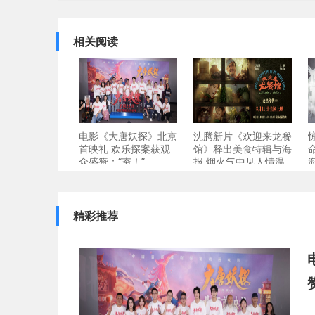
相关阅读
电影《大唐妖探》北京
沈腾新片《欢迎来龙餐
首映礼 欢乐探案获观
馆》释出美食特辑与海
众盛赞：“夯！”
报 烟火气中见人情温
精彩推荐