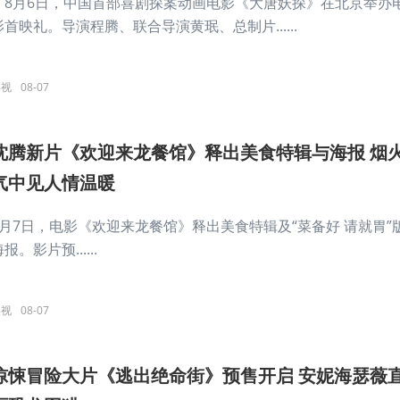
8月6日，中国首部喜剧探案动画电影《大唐妖探》在北京举办
影首映礼。导演程腾、联合导演黄珉、总制片......
影视
08-07
沈腾新片《欢迎来龙餐馆》释出美食特辑与海报 烟
气中见人情温暖
8月7日，电影《欢迎来龙餐馆》释出美食特辑及“菜备好 请就胃”
报。影片预......
影视
08-07
惊悚冒险大片《逃出绝命街》预售开启 安妮海瑟薇