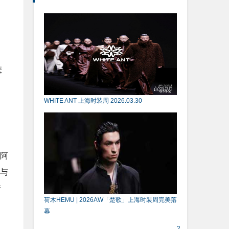
）
悲
WHITE ANT 上海时装周 2026.03.30
阿
与
潸
荷木HEMU | 2026AW「楚歌」上海时装周完美落
幕
2