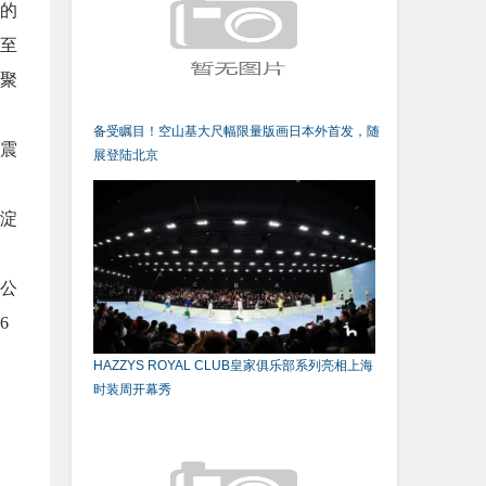
的
至
聚
备受瞩目！空山基大尺幅限量版画日本外首发，随
震
展登陆北京
淀
公
6
HAZZYS ROYAL CLUB皇家俱乐部系列亮相上海
时装周开幕秀