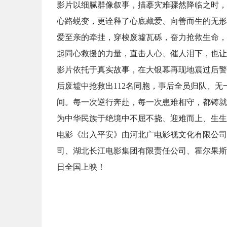
影片以细腻群像叙事，描摹灾难骤然降临之时，
心路蜕变，更诠释了心底藏爱、向善而生的无形
爱至亲的牵挂，穿梭废墟瓦砾，奋力抢救生命，
起同心救援的力量，直击人心、催人泪下，也让
影片依托于真实故事，在大银幕再现地震过后警
后废墟中抢救出112名同胞，事后全员归队、
间。每一次逆行奔赴，每一次患难相守，都铸就
为中华民族于绝境中不屈不挠、迎难而上、生生
电影《出入平安》由河北广电影视文化有限公司
司、湖北长江电影集团有限责任公司、霍尔果斯
日全国上映！