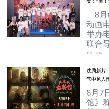
赞：“夯！
8月
动画
举办
联合导
影视
08-07
沈腾新片
气中见人
8月
馆》释