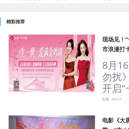
精彩推荐
现场见！“
市浪漫打
8月1
勿扰
开启“一
影视
08-07
电影《大