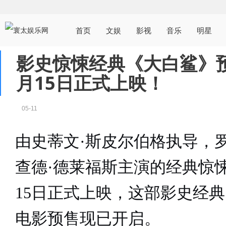
首页
文娱
影视
音乐
明星
影史惊悚经典《大白鲨》
月15日正式上映！
05-11
由史蒂文
·
斯皮尔伯格执导，
查德
·
德莱福斯主演的经典惊
15
日正式上映，这部影史经典
电影预售现已开启。