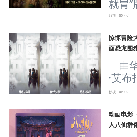
就胃”版
影视
08-07
惊悚冒险
面恐龙围
由华
·艾布
影视
08-07
动画电影
人八仙群