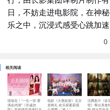
行，由长影集团译制片制作有
日，不妨走进电影院，在
神秘
乐之中，
沉浸式
感受心跳加速
0
相关阅读
现场见！“一生一世·爱
电影《大唐妖探》北京
沈腾新片《欢
满金鸡湖”《非诚勿
首映礼 欢乐探案获观
馆》释出美食
扰》苏州城市浪漫打卡
众盛赞：“夯！”
报 烟火气中见