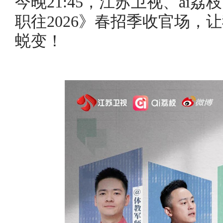
这场由简历瑕疵引发的“危机
今晚21:45，江苏卫视、ai
职往2026》春招季收官场，
蜕变！