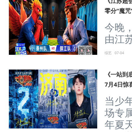
《江苏超
排名而战
今晚
比赛
哨。由江
综艺
07-25
《江苏超
零分“魔咒
今晚，