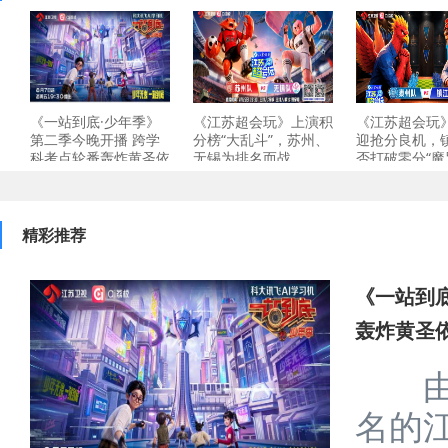
副总裁刘同、无界漫步总经理
营销公关副总经理吴焕宇、一
岳成律师事务所副主任岳屾山
负责人郑艳、悟空租车联合创
聊台前幕后录制故事，解锁更
0
相关阅读