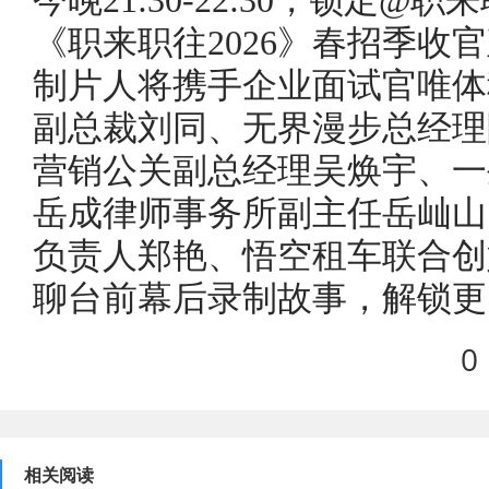
今晚21:30-22:30，锁定@
《职来职往2026》春招季收
制片人将携手企业面试官唯体