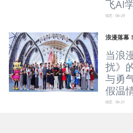
由江苏卫
综艺
07-04
《一站到
7月4日惊
当少
场专
年夏
飞AI学
综艺
06-29