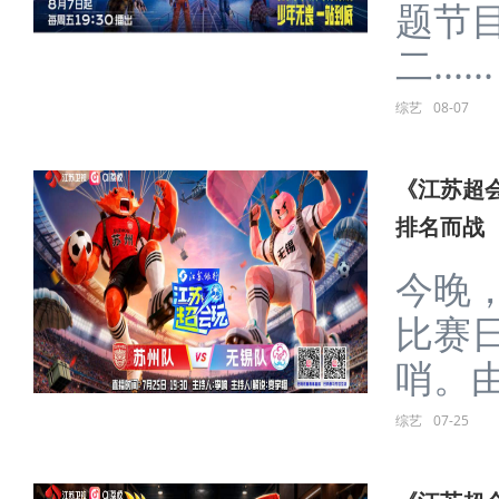
《一站到底·少年季》
《江苏超会玩》上演积
《江苏超会玩
第二季今晚开播 跨学
分榜“大乱斗”，苏州、
迎抢分良机，
科考点轮番轰炸黄圣依
无锡为排名而战
否打破零分“魔
精彩推荐
《一站到
轰炸黄圣
由科
名的
题节
二......
综艺
08-07