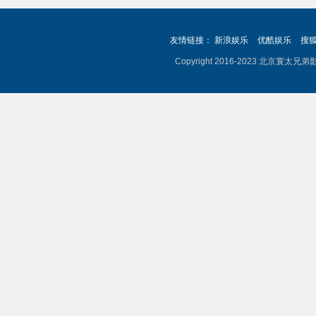
浪漫落幕
当浪
扰》
与勇
假温情落
综艺
06-21
友情链接：
新浪娱乐
优酷娱乐
搜
Copyright 2016-2023 北京