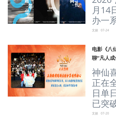
月14
办一系列
文娱
07-24
电影《八
聊“凡人成
神仙
正在
日单
已突破2
文娱
07-20