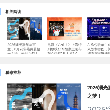
相关阅读
2026湖光嘉年华官
电影《八仙！》上海特
AI承包歌单生
宣，8月到常熟共赴拾
别放映好评如潮主创与
规划和修图，
光之约、光影之梦！
观众热聊“凡人成仙”
把看演出安排
精彩推荐
2026湖
之梦！
202