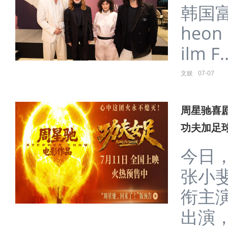
韩国
heon 
ilm F..
文娱
07-07
周星驰喜
功夫加足
今日
张小
衔主
出演，