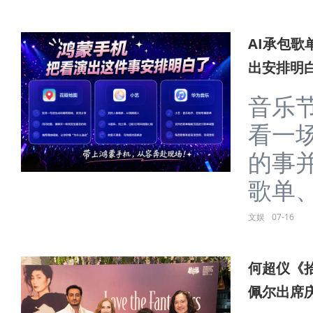
AI承包
出安排明
音乐
看一
的事
歌单、
文娱
07-16
何超仪《
佩尔出席