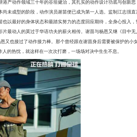
耕港产动作领域三十年的谷垣健治，其扎实的动作设计功底与创新思
本尚未成型的阶段，动作演员谢苗便已成为第一人选。监制江志强直
苗也以最好的身体状态和最踏实努力的态度回应期待，全身心投入，
影片最动人的莫过于华语功夫的薪火相传。谢苗与杨恩又继《目中无
杨恩又也接过了动作接力棒。那个曾经跟在谢苗身后需要被保护的小
动作人的热忱，就这样在一次次打磨，一场场对决中生生不息。