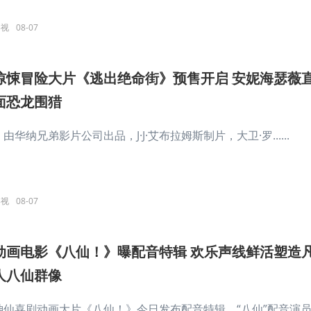
影视
08-07
惊悚冒险大片《逃出绝命街》预售开启 安妮海瑟薇
面恐龙围猎
由华纳兄弟影片公司出品，J·J·艾布拉姆斯制片，大卫·罗......
影视
08-07
动画电影《八仙！》曝配音特辑 欢乐声线鲜活塑造
人八仙群像
神仙喜剧动画大片《八仙！》今日发布配音特辑，“八仙”配音演