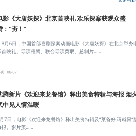
电影《大唐妖探》北京首映礼 欢乐探案获观众盛
赞：“夯！”
8月6日，中国首部喜剧探案动画电影《大唐妖探》在北京举办
影首映礼。导演程腾、联合导演黄珉、总制片......
影视
08-07
沈腾新片《欢迎来龙餐馆》释出美食特辑与海报 烟
气中见人情温暖
8月7日，电影《欢迎来龙餐馆》释出美食特辑及“菜备好 请就胃”
报。影片预......