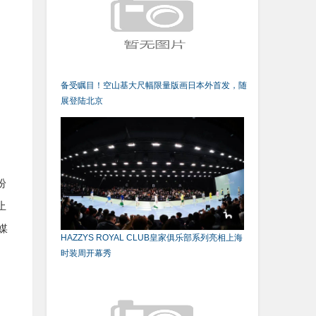
备受瞩目！空山基大尺幅限量版画日本外首发，随
展登陆北京
纷
止
媒
HAZZYS ROYAL CLUB皇家俱乐部系列亮相上海
时装周开幕秀