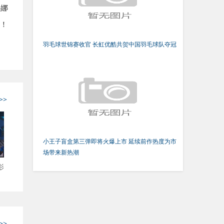
玛娜
！
羽毛球世锦赛收官 长虹优酷共贺中国羽毛球队夺冠
>>
小王子盲盒第三弹即将火爆上市 延续前作热度为市
场带来新热潮
影
>>