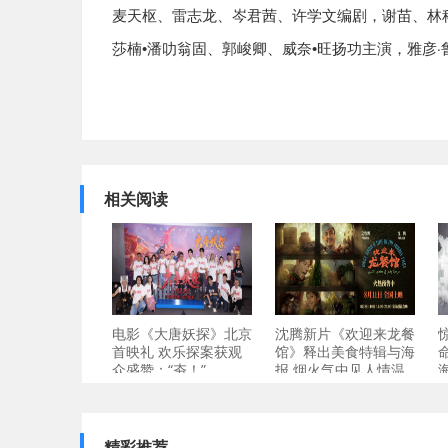
麦天枢、雷志龙、岑君茜、许学文编剧，谢苗、林
•
•
·
莎楠
潘叻翁固、郭峻卿、威奈
旺扬功主演，雅彦
相关阅读
电影《大唐妖探》北京
沈腾新片《欢迎来龙餐
首映礼 欢乐探案获观
馆》释出美食特辑与海
众盛赞：“夯！”
报 烟火气中见人情温
精彩推荐