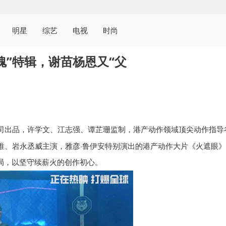
明星
综艺
电视
时尚
魂”特辑，谢苗杨恩又“父
司出品，许学文、江志强、谭芷珊监制，港产动作领域顶尖动作指导
·
唯、岩永丞威主演，雅彦
鲁伊安特别演出的港产动作大片《火遮眼》
局，以坚守续薪火的创作初心。