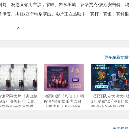
•
科灯、杨恩又领衔主演，黎唯、岩永丞威、萨哈贾克
波斯安吉特、
•
鲁伊安、杰佳
亚宁特别演出。影片正在热映中，真打！真狠！真解恨
0
更多精彩文章
惊悚冒险大片《逃出绝
动画电影《八仙！》曝
《汪汪队立大功大电
命街》预售开启 安妮
配音特辑 欢乐声线鲜
3》发布“暖心相伴”预
海瑟薇直面恐龙围猎
活塑造凡人八仙群像
告 暑假亲子观影首
更多精彩