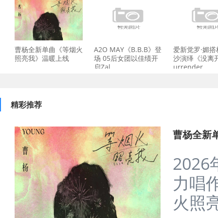
曹杨全新单曲《等烟火
A2O MAY《B.B.B》登
爱新觉罗·媚搭
照亮我》温暖上线
场 05后女团以佳绩开
沙演绎《没离开过
启Zal
urrender
精彩推荐
曹杨全新
202
力唱
火照亮