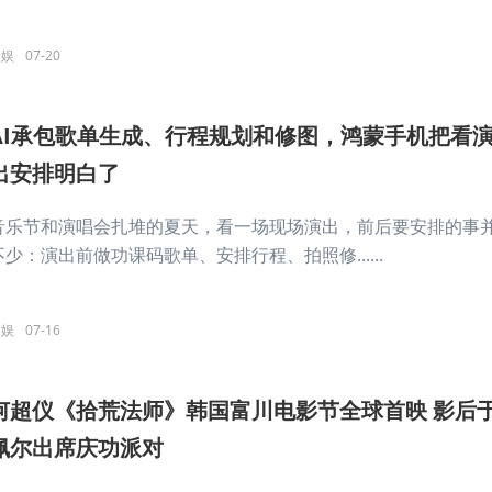
文娱
07-20
AI承包歌单生成、行程规划和修图，鸿蒙手机把看
出安排明白了
音乐节和演唱会扎堆的夏天，看一场现场演出，前后要安排的事
不少：演出前做功课码歌单、安排行程、拍照修......
文娱
07-16
何超仪《拾荒法师》韩国富川电影节全球首映 影后
佩尔出席庆功派对