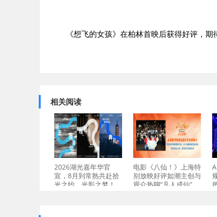
《想飞的女孩》在柏林首映后获得好评，期
相关阅读
2026湖光嘉年华官
电影《八仙！》上海特
宣，8月到常熟共赴拾
别放映好评如潮主创与
光之约、光影之梦！
观众热聊“凡人成仙”