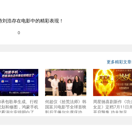
待刘浩存在电影中的精彩表现！
0
更多精彩文章
AI承包歌单生成、行程
何超仪《拾荒法师》韩
周星驰喜剧新作《功
规划和修图，鸿蒙手机
国富川电影节全球首映
女足》定档7月11日
把看演出安排明白了
影后于佩尔出席庆功
开启预售 功夫加足