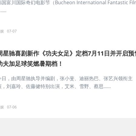
国富川国际奇幻电影节（Bucheon International Fantastic Fil
.....
文娱
07-07
周星驰喜剧新作《功夫女足》定档7月11日并开启预
功夫加足球笑燃暑期档！
今日，由周星驰执导并编剧，张小斐、迪丽热巴、张艺兴领衔主
演，刘嘉玲、佐藤健特别出演，艾米、雪野、蔡思......
文娱
07-06