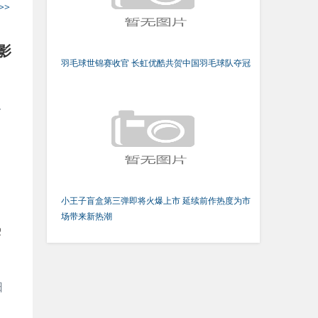
>>
影
羽毛球世锦赛收官 长虹优酷共贺中国羽毛球队夺冠
一
小王子盲盒第三弹即将火爆上市 延续前作热度为市
场带来新热潮
热
日