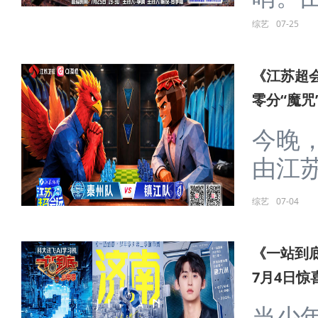
综艺
07-25
《江苏超
零分“魔咒
今晚，
由江苏卫
综艺
07-04
《一站到
7月4日惊
当少