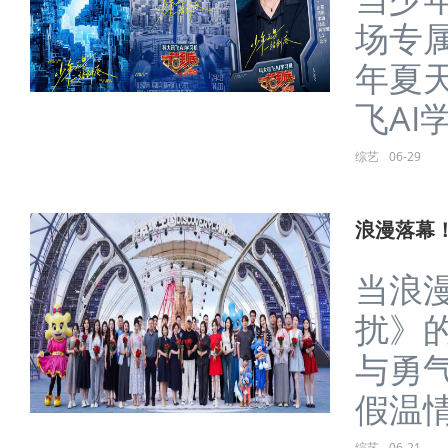
场专
年夏
飞AI学
综艺
06-29
浪漫落幕
当浪
扰》
与勇
假温情落
综艺
06-21