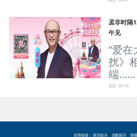
孟非时隔
午见
“爱在
扰》相
端......
综艺
06-16
友情链接：
新浪娱乐
优酷娱乐
搜