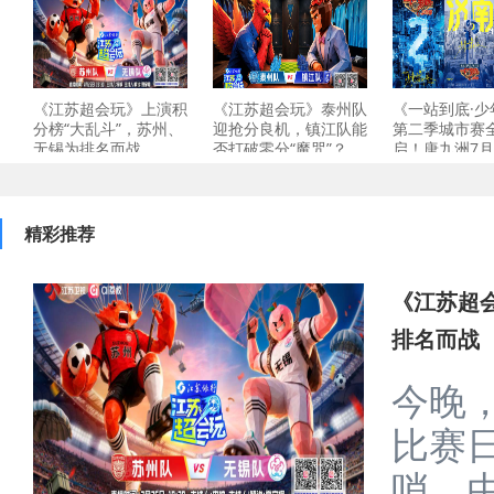
《江苏超会玩》上演积
《江苏超会玩》泰州队
《一站到底·少
分榜“大乱斗”，苏州、
迎抢分良机，镇江队能
第二季城市赛
无锡为排名而战
否打破零分“魔咒”？
启！唐九洲7月
喜
精彩推荐
《江苏超
排名而战
今晚
比赛
哨。由江